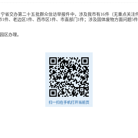
辽宁省交办第二十五批群众信访举报件中，涉及我市有16件（无重点关注件
市1件、老边区1件、西市区1件、市直部门1件；涉及固体废物方面问题5
。
园区办理。
扫一扫在手机打开当前页