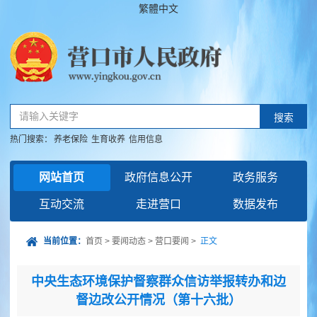
繁體中文
请输入关键字
搜索
热门搜索：
养老保险
生育收养
信用信息
网站首页
政府信息公开
政务服务
互动交流
走进营口
数据发布
当前位置：
首页
>
要闻动态
>
营口要闻
>
正文
中央生态环境保护督察群众信访举报转办和边
督边改公开情况（第十六批）