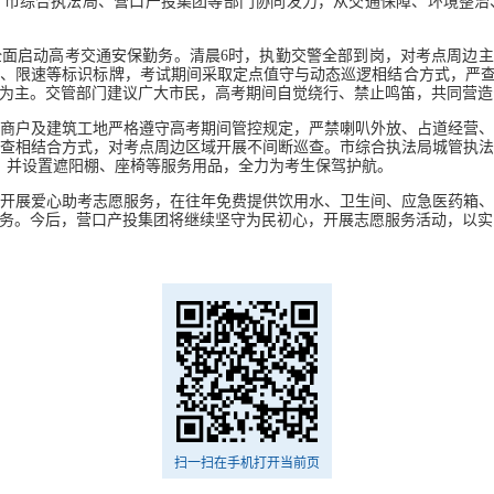
、市综合执法局、营口产投集团等部门协同发力，从交通保障、环境整
面启动高考交通安保勤务。清晨6时，执勤交警全部到岗，对考点周边主
、限速等标识标牌，考试期间采取定点值守与动态巡逻相结合方式，严查
为主。交管部门建议广大市民，高考期间自觉绕行、禁止鸣笛，共同营造
商户及建筑工地严格遵守高考期间管控规定，严禁喇叭外放、占道经营、
巡查相结合方式，对考点周边区域开展不间断巡查。市综合执法局城管执
查，并设置遮阳棚、座椅等服务用品，全力为考生保驾护航。
开展爱心助考志愿服务，在往年免费提供饮用水、卫生间、应急医药箱
务。今后，营口产投集团将继续坚守为民初心，开展志愿服务活动，以实
扫一扫在手机打开当前页