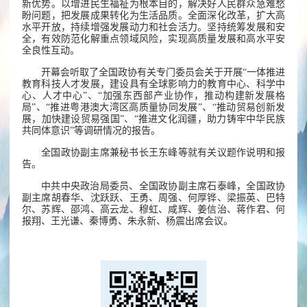
新优势。以增进民生福祉为根本目的，解决好人民群众急难愁
盼问题，把发展成果转化为生活品质。全面深化改革，扩大高
水平开放，持续增强发展动力和社会活力。坚持统筹发展和安
全，有效防范化解重点领域风险，实现高质量发展和高水平安
全良性互动。
开幕会听取了全国政协有关专门委员会关于开展“一体推进
教育科技人才发展，建设具有全球影响力的教育中心、科学中
心、人才中心”、“加强东西部产业协作，推动构建新发展格
局”、“推进粤港澳大湾区高质量协同发展”、“推动贸易创新发
展，加快建设贸易强国”、“推进文化润疆，助力铸牢中华民族
共同体意识”等调研情况的报告。
全国政协副主席兼秘书长王东峰等就有关议题作说明和报
告。
中共中央政治局委员、全国政协副主席石泰峰，全国政协
副主席胡春华、沈跃跃、王勇、周强、何厚铧、梁振英、巴特
尔、苏辉、邵鸿、高云龙、穆虹、咸辉、姜信治、蒋作君、何
报翔、王光谦、秦博勇、朱永新、杨震出席会议。