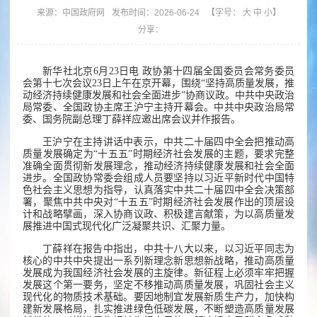
来源：
中国政府网
发布时间：2026-06-24
【字号：
大
中
小
】
分享：
新华社北京6月23日电 政协第十四届全国委员会常务委员
会第十七次会议23日上午在京开幕，围绕“坚持高质量发展，推
动经济持续健康发展和社会全面进步”协商议政。中共中央政治
局常委、全国政协主席王沪宁主持开幕会。中共中央政治局常
委、国务院副总理丁薛祥应邀出席会议并作报告。
王沪宁在主持讲话中表示，中共二十届四中全会把推动高
质量发展确定为“十五五”时期经济社会发展的主题，要求完整
准确全面贯彻新发展理念，推动经济持续健康发展和社会全面
进步。全国政协常委会组成人员要坚持以习近平新时代中国特
色社会主义思想为指导，认真落实中共二十届四中全会决策部
署，聚焦中共中央对“十五五”时期经济社会发展作出的顶层设
计和战略擘画，深入协商议政、积极建言献策，为以高质量发
展推进中国式现代化广泛凝聚共识、汇聚力量。
丁薛祥在报告中指出，中共十八大以来，以习近平同志为
核心的中共中央提出一系列新理念新思想新战略，推动高质量
发展成为我国经济社会发展的主旋律。新征程上必须牢牢把握
发展这个第一要务，坚定不移推动高质量发展，巩固社会主义
现代化的物质技术基础。要因地制宜发展新质生产力，加快构
建新发展格局，扎实推进绿色低碳发展，不断塑造高质量发展