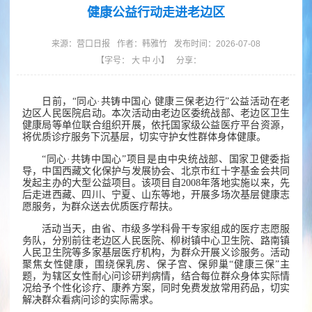
健康公益行动走进老边区
来源：
营口日报
作者：
韩雅竹
发布时间：2026-07-08
【字号：
大
中
小
】
分享：
日前，“同心·共铸中国心 健康三保老边行”公益活动在老
边区人民医院启动。本次活动由老边区委统战部、老边区卫生
健康局等单位联合组织开展，依托国家级公益医疗平台资源，
将优质诊疗服务下沉基层，切实守护女性群体身体健康。
“同心·共铸中国心”项目是由中央统战部、国家卫健委指
导，中国西藏文化保护与发展协会、北京市红十字基金会共同
发起主办的大型公益项目。该项目自2008年落地实施以来，先
后走进西藏、四川、宁夏、山东等地，开展多场次基层健康志
愿服务，为群众送去优质医疗帮扶。
活动当天，由省、市级多学科骨干专家组成的医疗志愿服
务队，分别前往老边区人民医院、柳树镇中心卫生院、路南镇
人民卫生院等多家基层医疗机构，为群众开展义诊服务。活动
聚焦女性健康，围绕保乳房、保子宫、保卵巢“健康三保”主
题，为辖区女性耐心问诊研判病情，结合每位群众身体实际情
况给予个性化诊疗、康养方案，同时免费发放常用药品，切实
解决群众看病问诊的实际需求。