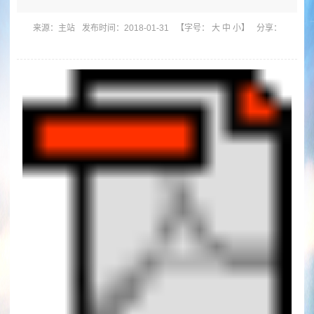
来源：
主站
发布时间：2018-01-31
【字号：
大
中
小
】
分享：