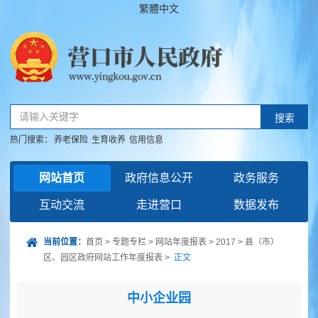
繁體中文
请输入关键字
搜索
热门搜索：
养老保险
生育收养
信用信息
网站首页
政府信息公开
政务服务
互动交流
走进营口
数据发布
当前位置：
首页
>
专题专栏
>
网站年度报表
>
2017
>
县（市）
区、园区政府网站工作年度报表
>
正文
中小企业园