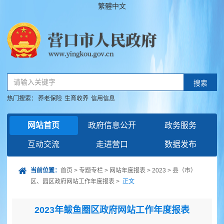
繁體中文
请输入关键字
搜索
热门搜索：
养老保险
生育收养
信用信息
网站首页
政府信息公开
政务服务
互动交流
走进营口
数据发布
当前位置：
首页
>
专题专栏
>
网站年度报表
>
2023
>
县（市）
区、园区政府网站工作年度报表
>
正文
2023年鲅鱼圈区政府网站工作年度报表