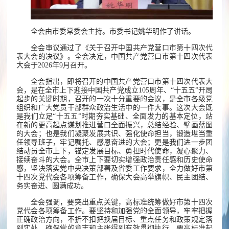
全会由市委常委会主持。市委书记姚华明作了讲话。
全会审议通过了《关于召开中国共产党营口市第十四次代
表大会的决议》。全会决定，中国共产党营口市第十四次代表
大会于2026年9月召开。
全会指出，即将召开的中国共产党营口市第十四次代表大
会，是在全市上下迎接中国共产党成立105周年、“十五五”开局
起步的关键时期，召开的一次十分重要的会议，是全市各级党
组织和广大党员干部群众政治生活中的一件大事。这次大会既
是我们立足“十五五”时期夯实基础、全面发力的基本定位，站
在新的更高起点谋划推进营口全面振兴，总结经验、擘画蓝图
的大会；也是我们凝聚发展共识、强化使命担当，锻造堪当重
任领导班子，牢记嘱托、感恩奋进的大会；更是我们进一步团
结动员全市上下，锚定发展目标、勇担时代使命，凝心聚力、
接续奋斗的大会。全市上下要切实增强政治责任感和历史使命
感，坚决落实党中央决策部署及省委工作要求，全力做好市第
十四次党代会各项筹备工作，确保大会高举旗帜、民主团结、
务实奋进、圆满成功。
全会强调，要突出重点关键，高标准统筹做好市第十四次
党代会各项筹备工作。要坚持和加强党的全面领导，牢牢把握
正确政治方向，不折不扣把换届目标、重点任务和政策规定落
到实处，确保党的意志和主张得到有效贯彻执行。要高标准起