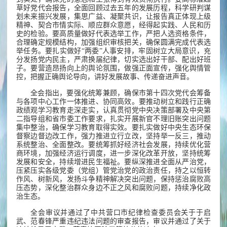
草好党代会报告，全面回顾过去五年的发展历程，科学研判谋
划未来振兴发展，集思广益、凝聚共识，让报告真正体现上级
精神、契合市情实际、顺应群众意愿，经得起实践、人民和历
史的检验。要高质量做好代表选举工作，严把人选资格条件，
合理确定规模结构，加强组织审核把关，确保圆满完成代表选
举任务。要扎实做好“两委”人事安排，牢固树立大局意识，充
分发扬党内民主，严肃换届纪律，切实选出好干部、配出好班
子。要营造昂扬向上的舆论氛围，做强正面宣传，强化舆情管
控，把握正确舆论导向，讲好发展故事、传递奋进声音。
全会指出，要强化统筹兼顾，确保市第十四次党代会筹备
与各项中心工作一体推进、协同高效。要推动树立和践行正确
政绩观学习教育走深走实，认真贯彻党中央决策部署及中央第
二指导组和省市委工作要求，扎实开展新官不理旧账突出问题
集中整治，确保学习教育取得实效。要扎实做好中央生态环保
督察边督边改工作，强力推进立行立改，坚持举一反三，推动
系统整治、全面整改。要统筹抓好经济社会发展，持续优化营
商环境，加强经济运行调度，进一步深化改革开放，坚持统筹
发展和安全，持续增进民生福祉。要纵深推进全面从严治党，
压紧压实各级党委（党组）管党治党的政治责任，持之以恒转
作风、树新风，发扬斗争精神解决突出问题，保持惩治腐败高
压态势，深化整治群众身边不正之风和腐败问题，持续净化政
治生态。
全会审议并通过了中共营口市纪律检查委员会关于于启
武、范春锋严重违纪违法问题的审查报告，审议并通过了关于