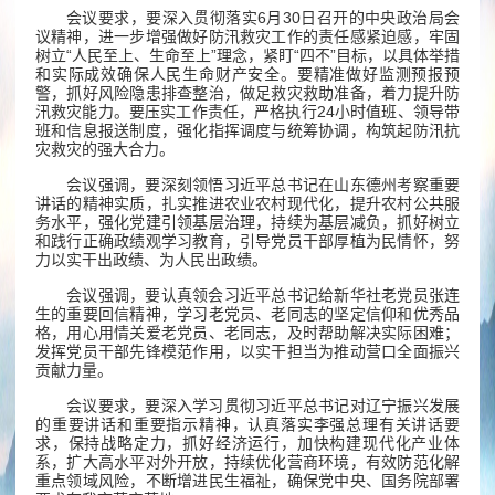
会议要求，要深入贯彻落实6月30日召开的中央政治局会
议精神，进一步增强做好防汛救灾工作的责任感紧迫感，牢固
树立“人民至上、生命至上”理念，紧盯“四不”目标，以具体举措
和实际成效确保人民生命财产安全。要精准做好监测预报预
警，抓好风险隐患排查整治，做足救灾救助准备，着力提升防
汛救灾能力。要压实工作责任，严格执行24小时值班、领导带
班和信息报送制度，强化指挥调度与统筹协调，构筑起防汛抗
灾救灾的强大合力。
会议强调，要深刻领悟习近平总书记在山东德州考察重要
讲话的精神实质，扎实推进农业农村现代化，提升农村公共服
务水平，强化党建引领基层治理，持续为基层减负，抓好树立
和践行正确政绩观学习教育，引导党员干部厚植为民情怀，努
力以实干出政绩、为人民出政绩。
会议强调，要认真领会习近平总书记给新华社老党员张连
生的重要回信精神，学习老党员、老同志的坚定信仰和优秀品
格，用心用情关爱老党员、老同志，及时帮助解决实际困难；
发挥党员干部先锋模范作用，以实干担当为推动营口全面振兴
贡献力量。
会议要求，要深入学习贯彻习近平总书记对辽宁振兴发展
的重要讲话和重要指示精神，认真落实李强总理有关讲话要
求，保持战略定力，抓好经济运行，加快构建现代化产业体
系，扩大高水平对外开放，持续优化营商环境，有效防范化解
重点领域风险，不断增进民生福祉，确保党中央、国务院部署