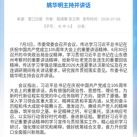
姚华明主持并讲话
来源：
营口日报
作者：
程靖雅 张立明
发布时间：2026-07-06
【字号：
大
中
小
】
分享：
7月3日，市委常委会召开会议，传达学习习近平总书记在
庆祝中国共产党成立105周年大会上的重要讲话精神、6月30日
召开的中央政治局会议精神，学习贯彻习近平总书记在山东德
州考察时的重要讲话精神、给新华社老党员张连生的重要回信
精神，传达学习李强总理出席2026大连夏季达沃斯论坛及在大
连调研期间有关讲话要求，研究我市贯彻落实意见。市委书记
姚华明主持会议并讲话。
会议指出，习近平总书记在庆祝中国共产党成立105周年
大会上的重要讲话，具有很强的政治性、思想性、理论性，为
新时代新征程实现党的中心任务指明了方向，提供了遵循。要
深入学习领会其重大意义、精神实质和丰富内涵，从党的奋斗
历程和伟大成就中鼓舞斗志、激发动力，赓续共产党人的精神
血脉，筑牢信仰之基、补足精神之钙，牢记重托，坚决响应号
召，以实际行动答好时代命题、奋进新征程。要抓好习近平总
书记重要讲话精神的学习宣传与贯彻落实工作，精心组织学习
研讨，强化理论研究和阐释，做好统筹结合文章，奋力开创营
口全面振兴新局面。