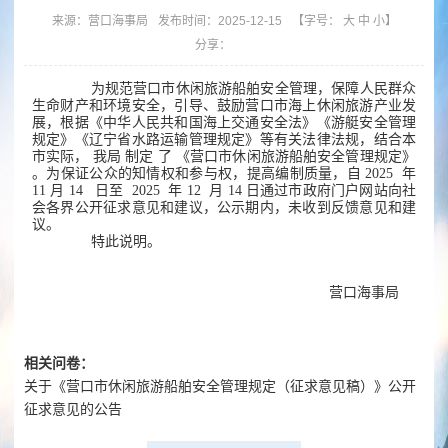
来源：
营口海事局
发布时间：2025-12-15
【字号：
大
中
小
】
分享：
为规范营口市休闲旅游船舶安全管理，保障人民群众
生命财产和环境安全，引导、鼓励营口市海上休闲旅游产业发
展，根据《中华人民共和国海上交通安全法》《游艇安全管理
规定》《辽宁省水路运输管理规定》等有关法律法规，结合本
市实际，
我局
制定
了
《营口市休闲旅游船舶安全管理规定》
。为保证公众的知情权和参与权，提高编制质量，自
2025
年
11
月
14
日至
2025
年
12
月
14
日通过市政府门户网站向社
会各界公开征求意见和建议，公示期内，未收到反馈意见和建
议。
特此说明。
营口海事局
相关问卷：
关于《营口市休闲旅游船舶安全管理规定（征求意见稿）》公开
征求意见的公告