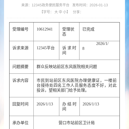
来源：
12345政务便民服务平台
发布时间：2026-01-13
【字号：
大
中
小
】
分享：
受理编号
10612941
受理状
已完成
态
2026/1/
诉求来源
12345平台
诉求时
8
间
问题摘要
群众反映站前区东风医院相关问题
诉求内容
市民到站前区东风医院办理健康证，一楼前
台接待处四名工作人员服务态度不好，对此
投诉，望相关部门给予处理。
回复时间
2026/1/13
办结时
2026/1/13
间
承办单位
营口市站前区卫计局