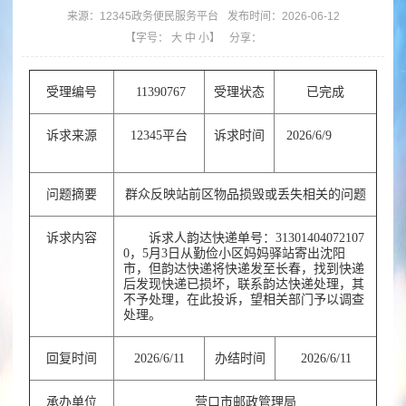
来源：
12345政务便民服务平台
发布时间：2026-06-12
【字号：
大
中
小
】
分享：
受理编号
11390767
受理状态
已完成
诉求来源
12345平台
诉求时间
2026/6/9
问题摘要
群众反映站前区物品损毁或丢失相关的问题
诉求内容
诉求人韵达快递单号：31301404072107
0，5月3日从勤俭小区妈妈驿站寄出沈阳
市，但韵达快递将快递发至长春，找到快递
后发现快递已损坏，联系韵达快递处理，其
不予处理，在此投诉，望相关部门予以调查
处理。
回复时间
2026/6/11
办结时间
2026/6/11
承办单位
营口市邮政管理局