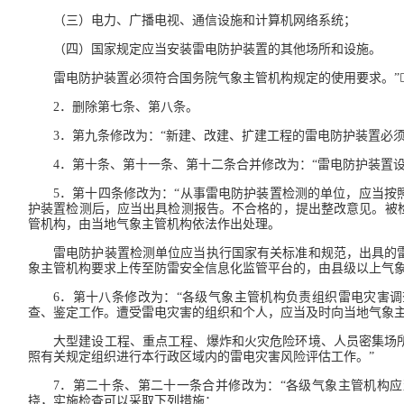
（三）电力、广播电视、通信设施和计算机网络系统；
（四）国家规定应当安装雷电防护装置的其他场所和设施。
雷电防护装置必须符合国务院气象主管机构规定的使用要求。”
2．删除第七条、第八条。
3．第九条修改为：“新建、改建、扩建工程的雷电防护装置必
4．第十条、第十一条、第十二条合并修改为：“雷电防护装置
5．第十四条修改为：“从事雷电防护装置检测的单位，应当
护装置检测后，应当出具检测报告。不合格的，提出整改意见。被
管机构，由当地气象主管机构依法作出处理。
雷电防护装置检测单位应当执行国家有关标准和规范，出具的
象主管机构要求上传至防雷安全信息化监管平台的，由县级以上气象
6．第十八条修改为：“各级气象主管机构负责组织雷电灾害
查、鉴定工作。遭受雷电灾害的组织和个人，应当及时向当地气象
大型建设工程、重点工程、爆炸和火灾危险环境、人员密集场
照有关规定组织进行本行政区域内的雷电灾害风险评估工作。”
7．第二十条、第二十一条合并修改为：“各级气象主管机构
挠，实施检查可以采取下列措施：