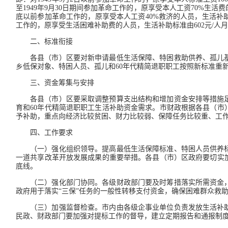
至1949年9月30日期间参加革命工作的，原享受本人工资70%生活费的人
底以前参加革命工作的，原享受本人工资40%救济的人员，生活补助标准由
工作的，原享受生活困难补助费的人员，生活补助标准由602元/人月提
二、标准衔接
各县（市）区要对新申请最低生活保障、特困救助供养、孤儿
乡低保对象、特困人员、孤儿和60年代精简退职职工按照新标准重
三、资金筹集与安排
各县（市）区要采取调整预算支出结构和增加资金安排等措施
育和60年代精简退职职工生活补助资金需求。市财政根据各县（
予补助，重点向经济比较贫困、财力比较弱、保障任务比较重、工
四、工作要求
（一）强化组织领导。提高最低生活保障标准、特困人员供养
一道共享改革开放发展成果的重要举措。各县（市）区政府要切实
底线。
（二）强化部门协同。各级财政部门要及时筹措落实所需资金
政府用于落实“三保”任务的一般性转移支付资金，确保困难群众救
（三）加强监督检查。市内由各级企事业单位负责发放生活补
民政、财政部门要加强对提标工作的督导，建立定期报告和通报制