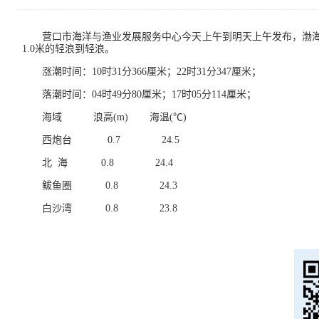
营口市海洋与渔业发展服务中心今天上午到明天上午发布，渤海有1.
1.0米的轻浪到轻浪。
涨潮时间：10时31分366厘米；22时31分347厘米；
落潮时间：04时49分80厘米；17时05分114厘米；
海域 浪高(m) 海温(℃)
西炮台 0.7 24.5
北 海 0.8 24.4
鲅鱼圈 0.8 24.3
白沙湾 0.8 23.8