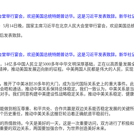
会堂举行宴会，欢迎美国总统特朗普访华。这是习近平发表致辞。新华社记
然）5月14日晚，国家主席习近平在北京人民大会堂举行宴会，欢迎美国总
后发表致辞。
会堂举行宴会，欢迎美国总统特朗普访华。这是习近平发表致辞。新华社记
，14亿多中国人民立足5000多年中华文明深厚基础，正在以高质量发展
精神，推动美国发展迈向新的征程。中美两国人民都是伟大的人民，实
交”，推开了中美冰封20多年的大门，成为当代国际关系史上的重大事件。
会晤和通话，推动中美关系保持总体稳定。我们一致认为，中美关系是
对手。我们同意构建中美建设性战略稳定关系，推动中美关系稳定、健
能做到相互尊重、和平共处、合作共赢是双边关系能否稳定发展的关键所
这个历史重任，推动中美关系这艘巨轮沿着正确航道平稳前行。
的热情款待。今天是美好的一天，这是一次重要访问，双方进行了积极
重要的双边关系，两国要加强合作，为世界创造美好未来。