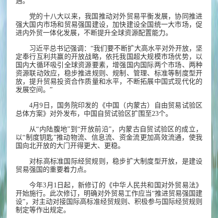
遇。
党的十八大以来，我国推动对外贸易平衡发展，协同推进
强大国内市场和贸易强国建设，加快建设全国统一大市场，促
进内外贸一体化发展，不断提升全球资源配置能力。
习近平总书记强调：“我们要不断扩大高水平对外开放，坚
定奉行互利共赢的开放战略，依托我国超大规模市场优势，以
国内大循环吸引全球资源要素，增强国内国际两个市场、两种
资源联动效应，稳步推进规则、规制、管理、标准等制度型开
放，提升贸易投资合作质量和水平，不断拓展中国式现代化的
发展空间。”
4月9日，国务院印发的《中国（内蒙古）自由贸易试验区
总体方案》对外发布，中国自贸试验区扩围至23个。
从“内陆腹地”到“开放前沿”，内蒙古自贸试验区的成立，
以“制度钥匙”推动物流、信息流、资金流更加高效流通，使我
国向北开放的大门开得更大、更稳。
对标高标准国际经贸规则，稳步扩大制度型开放，是建设
贸易强国的重要着力点。
今年3月1日起，新修订的《中华人民共和国对外贸易法》
开始施行。此次修订，明确对外贸易工作应当“推进贸易强国建
设”，对主动对接国际高标准经贸规则、积极参与国际经贸规则
制定等作出规定。