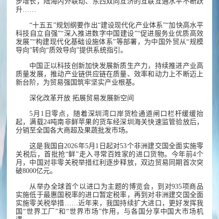
步增长，陆海内外联动、东西双向互济的互联互通水平不断跃
升……
“十五五”规划纲要作出“建设现代化产业体系”“加快高水平
科技自立自强”“深入推进数字中国建设”“促进服务业优质高效
发展”“构建现代化基础设施体系”等部署，为中国外贸从“规模
导向”转向“质效导向”提供系统指引。
中国正以科技创新加快发展新质生产力，持续推进产业高
质量发展，推动产业链供应链在质量、效率和动力上不断迈上
新台阶，为贸易强国筑牢坚实产业根基。
深化改革开放 拓展贸易发展新空间
5月1日零点，随着深圳湾口岸货检通道闸口栏杆缓缓抬
起，满载24吨南非鲜苹果的货车经深圳海关快速监管验放后，
分销至全国各大商超及果蔬批发市场。
这是我国自2026年5月1日起对53个非洲建交国全面实施零
关税后，首批抢“鲜”走入寻常百姓家的进口货物。今年前4个
月，中国对非零关税举措红利逐步释放，双边贸易同期首次突
破8000亿元。
从举办全球首个以进口为主题的博览会，到对935项商品
实施低于最惠国税率的进口暂定税率，再到对非洲建交国全面
实施零关税举措……近年来，我国持续扩大进口，更好发挥我
国“世界工厂”和“世界市场”作用，与各国分享中国大市场机