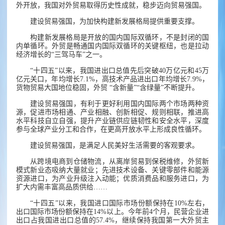
外开放，我国对外贸易取得历史性成就，稳步迈向贸易强国。
建设贸易强国，为加快构建新发展格局提供重要支撑。
构建新发展格局是开放的国内国际双循环，不是封闭的国
内单循环。外贸是畅通国内国际双循环的关键枢纽，也是拉动
经济增长的“三驾马车”之一。
“十四五”以来，我国进出口总值先后突破40万亿元和45万
亿元关口，年均增长7.1%，高技术产品进出口年均增长7.9%，
货物贸易大国地位稳固，外贸 “含新量”“含绿量”不断提升。
建设贸易强国，有利于更好利用国内国际两个市场两种资
源，促进市场相通、产业相融、创新相促、规则相联，推进高
水平科技自立自强，提升产业链供应链韧性和安全水平，深度
参与全球产业分工和合作，在更高开放水平上形成良性循环。
建设贸易强国，是满足人民美好生活需要的客观要求。
从跨境电商到仓储物流，从离岸贸易到保税维修，外贸新
模式新业态吸纳大量就业；先进技术设备、关键零部件和能源
资源进口，为产业升级注入动能；优质消费品和服务进口，为
扩大内需丰富高品质供给……
“十四五”以来，我国进口国际市场份额保持在10%左右，
出口国际市场份额保持在14%以上。今年前4个月，民营企业进
出口占我国进出口总值的57.4%，继续保持我国第一大外贸主