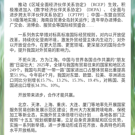
推动《区域全面经济伙伴关系协定》（RCEP）生效，积
极推进加入《数字经济伙伴关系协定》（DEPA）、《全面与
进步跨太平洋伙伴关系协定》（CPTPP）；中国—东盟自贸区
3.0版落地实施；海南自贸港全岛封关运作；连年举办进博会、
广交会、消博会、服贸会等国际经贸盛会……
一系列务实举措对标高标准国际经贸规则，对内以开放促
改革，持续优化营商环境，激发外贸经营主体内生动力；对外
以开放促合作，在更大范围、更宽领域、更深层次的国际合作
中，提升我国对外贸易的影响力。
不拒众流，方为江海。中国与世界各国合作共赢的“朋友
圈”日益壮大：2025年，全球与我国有贸易往来的国家和地区达
249个，我国与共建“一带一路”国家进出口占整体贸易比重提高
至51.9%。今年前4个月，我国对东盟、欧盟、拉美、非洲进出
口同比分别增长15.7%、13.2%、15.3%、19.4%，对韩国、英
国进出口增长34.3%、10%。
开放带来进步，合作才能共赢。
北京、天津、上海、重庆、大连、厦门等地率先开展国家
服务贸易创新发展示范区建设；贵州大力发展跨境电商、保税
加工等新业态，实施外贸主体倍增行动计划……各地各部门正
按照“十五五”规划纲要部署，立足自身资源禀赋和区位优势，
实施一系列新举措，进一步推动形成百花齐放、各具特色的高
水平开放格局。