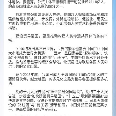
体地位。据测算，外贸主体直接和间接带动就业超过1.8亿人，
约占我国就业人员总数的四分之一。
随着贸易强国建设深入推进，我国超大规模市场优势和超
强供给能力优势进一步发挥，外贸在稳增长、促就业、惠民生
方面的重要作用进一步凸显，不断增强人民群众的获得感和幸
福感。
建设贸易强国，更是推动构建人类命运共同体的务实举
措。
“中国的发展离不开世界，世界的繁荣也需要中国”“让中国
大市场成为世界大机遇”……面对一些国家妄图“脱钩断链”、筑
起“小院高墙”、搞封闭排他“小圈子”，中国坚持高水平对外开
放，推动普惠包容的经济全球化，让贸易成为联结各国人民命
运与共的坚实纽带。
截至2025年底，我国已成为全球160多个国家和地区的主
要贸易伙伴，越走越宽广的多元化之路为世界各国提供更多机
遇。
党的十九大报告提出“推进贸易强国建设”，党的二十大报
告进一步提出“加快建设贸易强国”，“十五五”规划纲要围绕“加
快建设贸易强国，促进外贸提质增效”作出部署……贸易强国建
设的“路线图”与“施工表”清晰铺展，中国外贸正朝着更高水
平、更高质量的目标笃定前行。