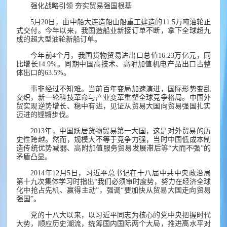
强化战略引领 夯实贸易强国根基
5月20日，由中船大连造船山船重工建造的11.5万吨油轮正
式交付。今年以来，我国造船业新接订单不断，拿下全球超九
成的超大型油轮新船订单。
今年前4个月，我国货物贸易进出口总值16.23万亿元，同
比增长14.9%。同期中国高技术、高附加值机电产品出口占整
体出口的63.5%。
事非经过不知难。当前百年变局加速演进，国际形势变乱
交织，新一轮科技革命与产业变革重塑全球竞争格局。中国外
贸实现逆势增长、稳中有进，见证从贸易大国向贸易强国扎实
迈进的铿锵步伐。
2013年，中国跃居货物贸易第一大国，这是对外贸易的历
史性跨越。然而，规模大不等于竞争力强，当时中国低成本制
造传统优势减弱、高附加值服务贸易发展滞后等“大而不强”的
矛盾凸显。
2014年12月5日，习近平总书记在十八届中共中央政治局
第十九次集体学习时指出“我们必须审时度势，努力在经济全球
化中抢占先机、赢得主动”，强调“要加快从贸易大国走向贸易
强国”。
党的十八大以来，以习近平同志为核心的党中央把握时代
大势，顺应历史潮流，统筹国内国际两个大局，推进高水平对