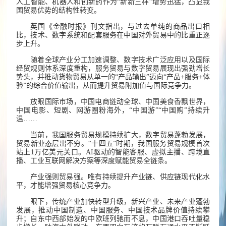
人工智能、机器人和创新药作为“新新三样”增势迅猛，凸显我
国贸易优势的结构性转变。
英国《金融时报》刊文指出，与过去单纯的商品出口相
比，技术、数字系统和配套服务在中国对外贸易中的比重正逐
步上升。
随着全球产业分工加速调整、数字技术广泛应用以及国际
经贸规则体系深度重构，服务贸易与数字贸易展现出强劲增长
势头，并推动货物贸易从单一的“产品输出”迈向“产品+服务+体
验”的综合价值输出，从而提升贸易附加值与国际竞争力。
放眼国际市场，中国电商链动全球、中国美食香飘世界，
中国电影、短剧、网游圈粉海外，“中国游”“中国购”持续升
温……
当前，我国服务贸易规模持续扩大，数字贸易蓬勃发展，
贸易新业态层出不穷。“十四五”时期，我国服务贸易规模首次
站上1万亿美元关口。AI驱动的智能客服、虚拟主播、跨境直
播、工业互联网解决方案等深度赋能贸易全链条。
产业强则贸易强。唯有持续提升产业链、供应链现代化水
平，才能增强贸易核心竞争力。
眼下，传统产业加快转型升级，新兴产业、未来产业蓬勃
发展，推动中国制造、中国服务、中国技术品牌价值持续攀
升；自东中西部始发的中欧班列驰而不息，中国港口吞吐量稳