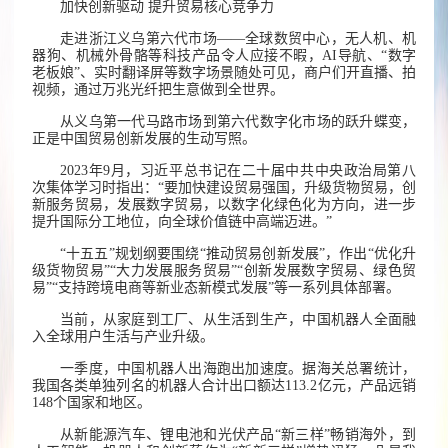
加快创新驱动 提升贸易核心竞争力
走进浙江义乌第六代市场——全球数贸中心，无人机、机
器狗、机械外骨骼等科技产品令人应接不暇，AI导航、“数字
老板娘”、实时翻译屏等数字场景随处可见，商户们开直播、拍
视频，通过万兆光纤把生意做到全世界。
从义乌第一代马路市场到第六代数字化市场的跃升蝶变，
正是中国贸易创新发展的生动写照。
2023年9月，习近平总书记在二十届中共中央政治局第八
次集体学习时指出：“要加快建设贸易强国，升级货物贸易，创
新服务贸易，发展数字贸易，以数字化绿色化为方向，进一步
提升国际分工地位，向全球价值链中高端迈进。”
“十五五”规划纲要围绕“推动贸易创新发展”，作出“优化升
级货物贸易”“大力发展服务贸易”“创新发展数字贸易、绿色贸
易”“支持跨境电商等新业态新模式发展”等一系列具体部署。
当前，从家庭到工厂、从生活到生产，中国机器人全面融
入全球用户生活与产业升级。
一季度，中国机器人出海跑出加速度。据海关总署统计，
我国各类单独列名的机器人合计出口额达113.2亿元，产品远销
148个国家和地区。
从新能源汽车、锂电池和光伏产品“新三样”畅销海外，到