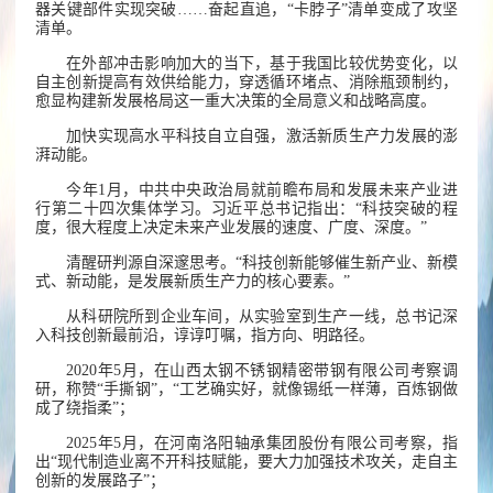
器关键部件实现突破……奋起直追，“卡脖子”清单变成了攻坚
清单。
在外部冲击影响加大的当下，基于我国比较优势变化，以
自主创新提高有效供给能力，穿透循环堵点、消除瓶颈制约，
愈显构建新发展格局这一重大决策的全局意义和战略高度。
加快实现高水平科技自立自强，激活新质生产力发展的澎
湃动能。
今年1月，中共中央政治局就前瞻布局和发展未来产业进
行第二十四次集体学习。习近平总书记指出：“科技突破的程
度，很大程度上决定未来产业发展的速度、广度、深度。”
清醒研判源自深邃思考。“科技创新能够催生新产业、新模
式、新动能，是发展新质生产力的核心要素。”
从科研院所到企业车间，从实验室到生产一线，总书记深
入科技创新最前沿，谆谆叮嘱，指方向、明路径。
2020年5月，在山西太钢不锈钢精密带钢有限公司考察调
研，称赞“手撕钢”，“工艺确实好，就像锡纸一样薄，百炼钢做
成了绕指柔”；
2025年5月，在河南洛阳轴承集团股份有限公司考察，指
出“现代制造业离不开科技赋能，要大力加强技术攻关，走自主
创新的发展路子”；