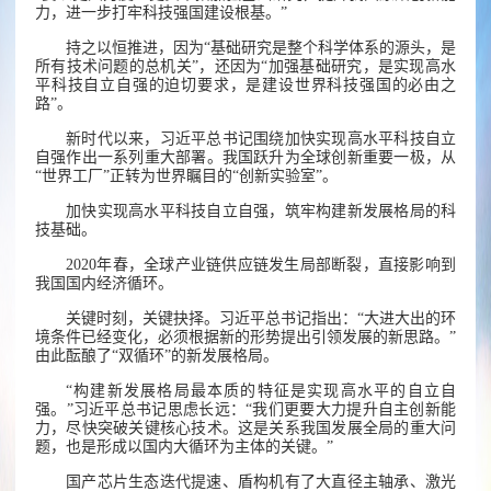
力，进一步打牢科技强国建设根基。”
持之以恒推进，因为“基础研究是整个科学体系的源头，是
所有技术问题的总机关”，还因为“加强基础研究，是实现高水
平科技自立自强的迫切要求，是建设世界科技强国的必由之
路”。
新时代以来，习近平总书记围绕加快实现高水平科技自立
自强作出一系列重大部署。我国跃升为全球创新重要一极，从
“世界工厂”正转为世界瞩目的“创新实验室”。
加快实现高水平科技自立自强，筑牢构建新发展格局的科
技基础。
2020年春，全球产业链供应链发生局部断裂，直接影响到
我国国内经济循环。
关键时刻，关键抉择。习近平总书记指出：“大进大出的环
境条件已经变化，必须根据新的形势提出引领发展的新思路。”
由此酝酿了“双循环”的新发展格局。
“构建新发展格局最本质的特征是实现高水平的自立自
强。”习近平总书记思虑长远：“我们更要大力提升自主创新能
力，尽快突破关键核心技术。这是关系我国发展全局的重大问
题，也是形成以国内大循环为主体的关键。”
国产芯片生态迭代提速、盾构机有了大直径主轴承、激光