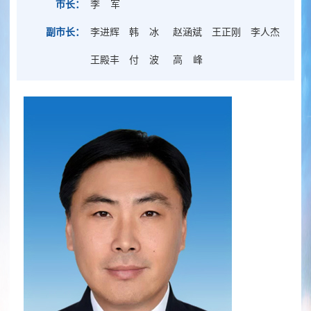
市长：
李 军
副市长：
李进辉
韩 冰
赵涵斌
王正刚
李人杰
王殿丰
付 波
高 峰