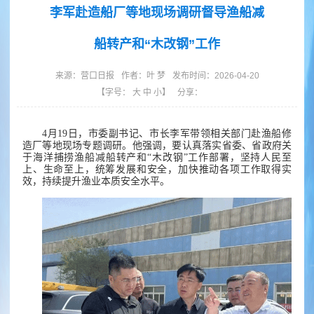
李军赴造船厂等地现场调研督导渔船减
船转产和“木改钢”工作
来源：
营口日报
作者：
叶 梦
发布时间：2026-04-20
【字号：
大
中
小
】
分享：
4月19日，市委副书记、市长李军带领相关部门赴渔船修
造厂等地现场专题调研。他强调，要认真落实省委、省政府关
于海洋捕捞渔船减船转产和“木改钢”工作部署，坚持人民至
上、生命至上，统筹发展和安全，加快推动各项工作取得实
效，持续提升渔业本质安全水平。