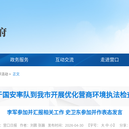
政务服务
互动交流
走进营口
导活动
>
正文
于国安率队到我市开展优化营商环境执法检
李军参加并汇报相关工作 史卫东参加并作表态发言
：
营口日报
作者：
刘鹏 张巍
发布时间：2026-04-30
【字号：
大
中
小
】
分享