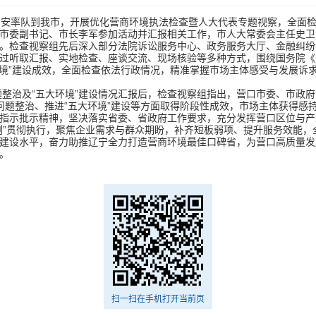
于国安率队到我市，开展优化营商环境执法检查暨人大代表专题视察，全面
市委副书记、市长李军参加活动并汇报相关工作，市人大常委会主任史卫
。检查视察组先后深入部分法院诉讼服务中心、政务服务大厅、金融纠纷
过听取汇报、实地检查、座谈交流、现场核验等多种方式，围绕国务院《
环境”建设成效，全面检查依法行政情况，精准掌握市场主体感受与发展诉
问题整治及“五大环境”建设情况汇报后，检查视察组指出，营口市委、市政
出问题整治、推进“五大环境”建设等方面取得阶段性成效，市场主体获得
指示批示精神，坚决落实省委、省政府工作要求，充分发挥营口区位与产
例”贯彻执行，聚焦企业需求与群众期盼，补齐短板弱项、提升服务效能
建设水平，奋力助推辽宁全力打造营商环境最佳口碑省，为营口高质量发
。
扫一扫在手机打开当前页